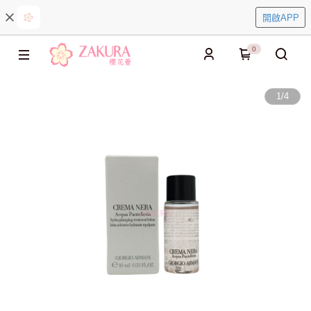
開啟APP
0
1
/
4