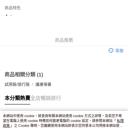
AlipayHK
商品特色
WeChat Pay
-
送貨方式
JD京東物流，訂單確認發貨後2-4個工作天送達
運費表
商品推薦
滿 HK$250.00 或以上免運費
客服
付款後門市自取，訂單確認後2-4個工作天到店，7天內取。逾期後
訂單作廢，並不會安排重寄
免運費
商品相關分類 (1)
試用裝/旅行裝
護膚保養
本分類熱賣
全店暢銷排行
本網站中使用 cookie，欲查詢有關本網站使用 cookie 方式之詳情，及若您不希
熱門標籤
望在電腦上使用 cookie 時應如何變更電腦的 cookie 設定，請參閱本網站「
私隱
政策
」之 Cookie 聲明。您繼續使用本網站即表示您同意本公司得按本網站使用