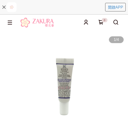
開啟APP
0
1
/
4