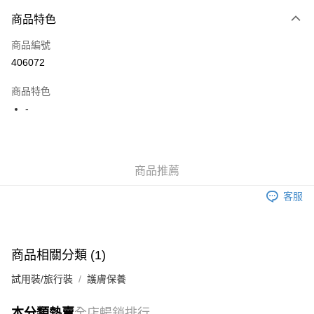
付款方式
商品特色
信用卡
商品編號
Apple Pay
406072
AlipayHK
商品特色
WeChat Pay
-
送貨方式
JD京東物流，訂單確認發貨後2-4個工作天送達
運費表
商品推薦
滿 HK$250.00 或以上免運費
客服
付款後門市自取，訂單確認後2-4個工作天到店，7天內取。逾期後
訂單作廢，並不會安排重寄
免運費
商品相關分類 (1)
試用裝/旅行裝
護膚保養
本分類熱賣
全店暢銷排行