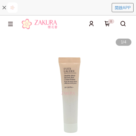
開啟APP
0
1
/
4