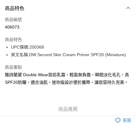
付款方式
商品特色
信用卡
商品編號
Apple Pay
406073
AlipayHK
商品特色
WeChat Pay
UPC條碼:200368
英文名稱:DW Second Skin Cream Primer SPF20 (Miniature)
送貨方式
商品重點
JD京東物流，訂單確認發貨後2-4個工作天送達
運費表
雅詩蘭黛 Double Wear妝前乳霜，輕盈無負擔，瞬間淡化毛孔，具
滿 HK$250.00 或以上免運費
SPF20防曬，適合油肌，迷你版設計便於攜帶，讓妝容持久完美。
付款後門市自取，訂單確認後2-4個工作天到店，7天內取。逾期後
訂單作廢，並不會安排重寄
免運費
商品推薦
客服