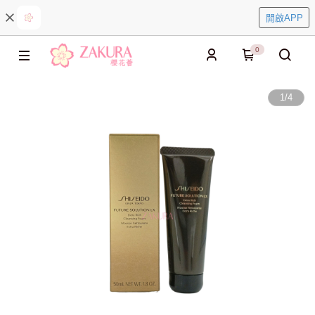
開啟APP
0
1
/
4