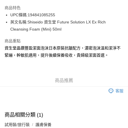
AlipayHK
商品特色
WeChat Pay
UPC條碼:194841085255
英文名稱:Shiseido 資生堂 Future Solution LX Ex Rich
送貨方式
Cleansing Foam (Mini) 50ml
JD京東物流，訂單確認發貨後2-4個工作天送達
運費表
商品重點
滿 HK$250.00 或以上免運費
資生堂晶鑽豐盈潔面泡沫日本原裝抗皺配方，濃密泡沫溫和潔淨不
付款後門市自取，訂單確認後2-4個工作天到店，7天內取。逾期後
緊繃，幹敏肌適用，提升後續保養吸收，貴婦級潔面首選。
訂單作廢，並不會安排重寄
免運費
商品推薦
客服
商品相關分類 (1)
試用裝/旅行裝
護膚保養