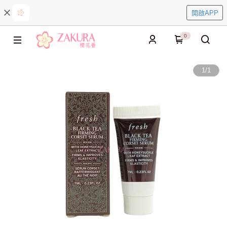
開啟APP
0
1
/
1