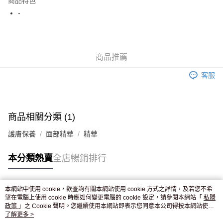
商品特色
WeChat Pay
-
送貨方式
JD京東物流，訂單確認發貨後2-4個工作天送達
運費表
商品推薦
滿 HK$250.00 或以上免運費
客服
付款後門市自取，訂單確認後2-4個工作天到店，7天內取。逾期後
訂單作廢，並不會安排重寄
免運費
商品相關分類 (1)
護膚保養
面部精華
精華
本分類熱賣
全店暢銷排行
本網站中使用 cookie，欲查詢有關本網站使用 cookie 方式之詳情，及若您不希
熱門標籤
望在電腦上使用 cookie 時應如何變更電腦的 cookie 設定，請參閱本網站「
私隱
政策
」之 Cookie 聲明。您繼續使用本網站即表示您同意本公司得按本網站使用
條款之 Cookie 聲明使用 cookie。
了解更多 >
熱銷排行
最新商品
人氣推薦