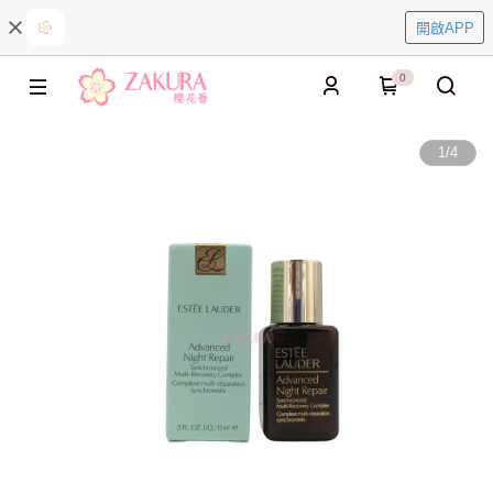
開啟APP
0
1
/
4