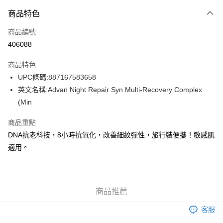
付款方式
商品特色
信用卡
商品編號
Apple Pay
406088
AlipayHK
商品特色
WeChat Pay
UPC條碼:887167583658
英文名稱:Advan Night Repair Syn Multi-Recovery Complex
送貨方式
(Min
JD京東物流，訂單確認發貨後2-4個工作天送達
運費表
商品重點
滿 HK$250.00 或以上免運費
DNA抗老科技，8小時抗氧化，改善細紋彈性，旅行裝便攜！敏感肌
付款後門市自取，訂單確認後2-4個工作天到店，7天內取。逾期後
適用。
訂單作廢，並不會安排重寄
免運費
商品推薦
客服