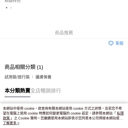
商品特色
WeChat Pay
-
送貨方式
JD京東物流，訂單確認發貨後2-4個工作天送達
運費表
商品推薦
滿 HK$250.00 或以上免運費
客服
付款後門市自取，訂單確認後2-4個工作天到店，7天內取。逾期後
訂單作廢，並不會安排重寄
免運費
商品相關分類 (1)
試用裝/旅行裝
護膚保養
本分類熱賣
全店暢銷排行
本網站中使用 cookie，欲查詢有關本網站使用 cookie 方式之詳情，及若您不希
熱門標籤
望在電腦上使用 cookie 時應如何變更電腦的 cookie 設定，請參閱本網站「
私隱
政策
」之 Cookie 聲明。您繼續使用本網站即表示您同意本公司得按本網站使用
條款之 Cookie 聲明使用 cookie。
了解更多 >
熱銷排行
最新商品
人氣推薦