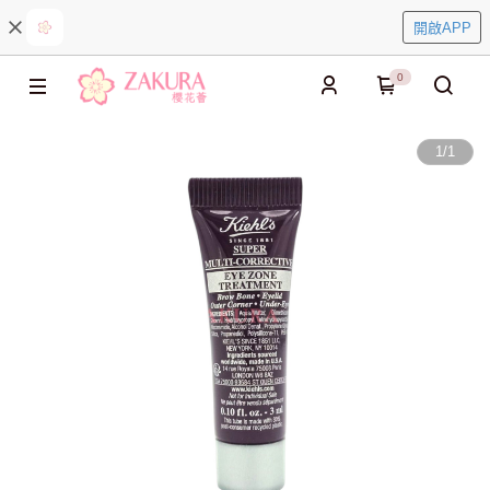
開啟APP
0
1
/
1