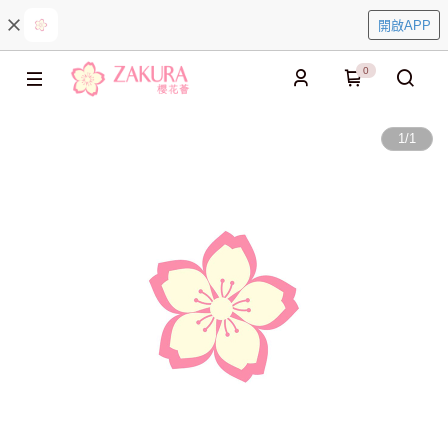
開啟APP
0
1
/
1