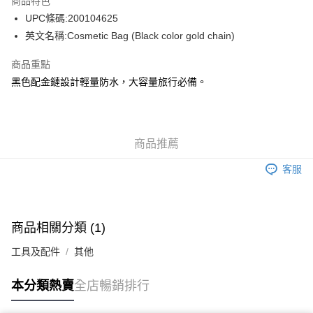
商品特色
WeChat Pay
UPC條碼:200104625
英文名稱:Cosmetic Bag (Black color gold chain)
送貨方式
商品重點
JD京東物流，訂單確認發貨後2-4個工作天送達
運費表
黑色配金鏈設計輕量防水，大容量旅行必備。
滿 HK$250.00 或以上免運費
付款後門市自取，訂單確認後2-4個工作天到店，7天內取。逾期後
訂單作廢，並不會安排重寄
商品推薦
免運費
客服
商品相關分類 (1)
工具及配件
其他
本分類熱賣
全店暢銷排行