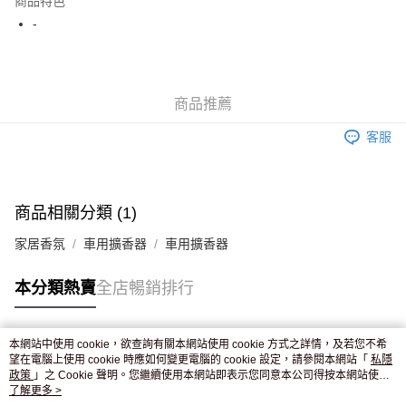
商品特色
WeChat Pay
-
送貨方式
JD京東物流，訂單確認發貨後2-4個工作天送達
運費表
商品推薦
滿 HK$250.00 或以上免運費
客服
付款後門市自取，訂單確認後2-4個工作天到店，7天內取。逾期後
訂單作廢，並不會安排重寄
免運費
商品相關分類 (1)
家居香氛
車用擴香器
車用擴香器
本分類熱賣
全店暢銷排行
本網站中使用 cookie，欲查詢有關本網站使用 cookie 方式之詳情，及若您不希
熱門標籤
望在電腦上使用 cookie 時應如何變更電腦的 cookie 設定，請參閱本網站「
私隱
政策
」之 Cookie 聲明。您繼續使用本網站即表示您同意本公司得按本網站使用
條款之 Cookie 聲明使用 cookie。
了解更多 >
熱銷排行
最新商品
人氣推薦