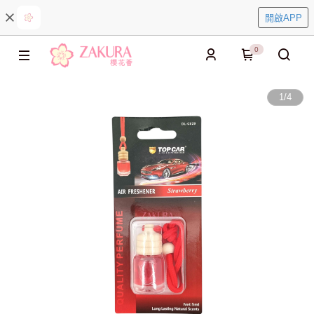
開啟APP
0
1
/
4