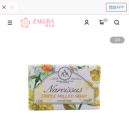
開啟APP
0
1
/
4