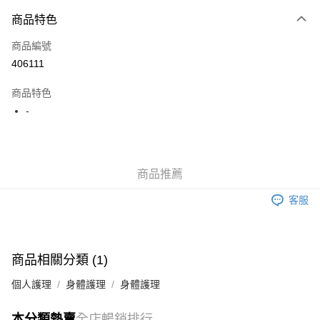
付款方式
商品特色
信用卡
商品編號
Apple Pay
406111
AlipayHK
商品特色
WeChat Pay
-
送貨方式
JD京東物流，訂單確認發貨後2-4個工作天送達
運費表
商品推薦
滿 HK$250.00 或以上免運費
客服
付款後門市自取，訂單確認後2-4個工作天到店，7天內取。逾期後
訂單作廢，並不會安排重寄
免運費
商品相關分類 (1)
個人護理
身體護理
身體護理
本分類熱賣
全店暢銷排行