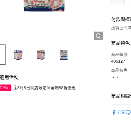
付款與運
送貨上門滿H
付款方式
商品特色
信用卡
商品編號
406127
Apple Pay
商品特色
AlipayHK
-
適用活動
WeChat P
🗓️8月8日網店限定💭全場88折優惠
網店限定
商品相關分
送貨方式
西藥製品/
分享
JD京東物
滿 HK$2