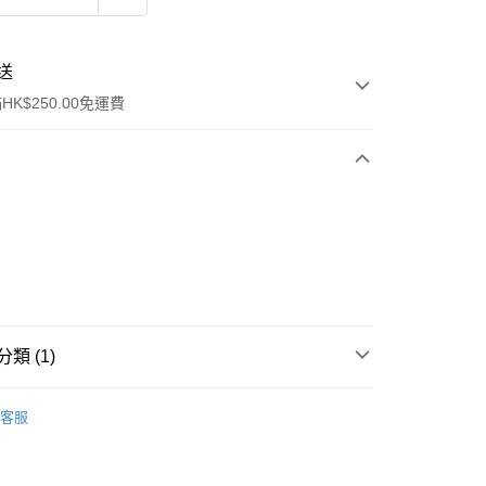
送
K$250.00免運費
ay
類 (1)
保健品
防蚊產品
驅蚊噴霧
客服
流，訂單確認發貨後2-4個工作天送達
運費表
50.00 或以上免運費