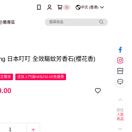
0
中文 (香港)
行必備專區
 Ding 日本叮叮 全效驅蚊芳香石(櫻花香)
限定
獨享
送貨上門滿HK$250.00免運費
.00
前往
人氣
商品