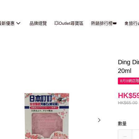
最新優惠
品牌總覽
💥Outlet尋寶區
熱銷排行榜👑
🛅旅
Ding
20ml
8月8網店
HK$59
HK$65.00
數量