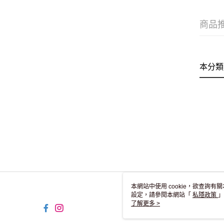
商品
本分類
本網站中使用 cookie，欲查詢有關
設定，請參閱本網站「
私隱政策
」
用 cookie。
了解更多 >