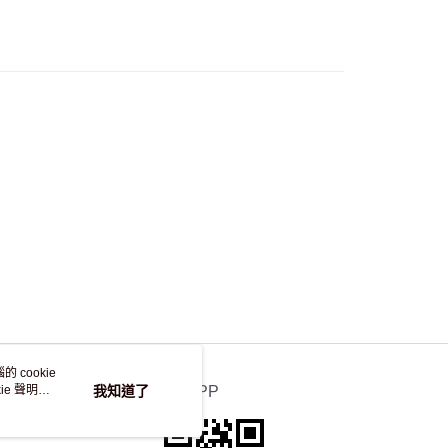
自取，訂單確認後2-4個工作天到店，7天內取。逾期後
，並不會安排重寄
 cookie
e 聲明使
我知道了
官方APP