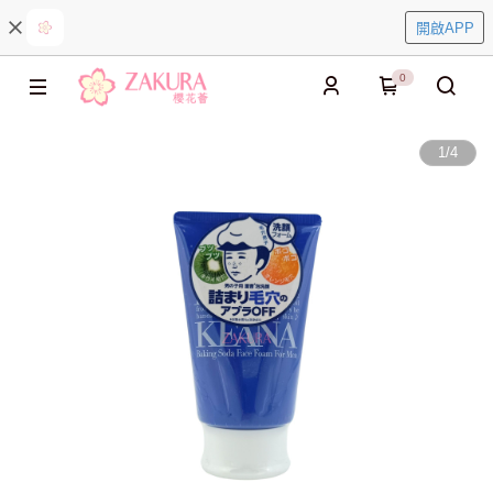
開啟APP
0
1
/
4