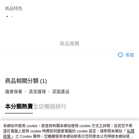
AlipayHK
商品特色
WeChat Pay
-
送貨方式
JD京東物流，訂單確認發貨後2-4個工作天送達
運費表
商品推薦
滿 HK$250.00 或以上免運費
客服
付款後門市自取，訂單確認後2-4個工作天到店，7天內取。逾期後
訂單作廢，並不會安排重寄
免運費
商品相關分類 (1)
護膚保養
清潔護理
潔面產品
本分類熱賣
全店暢銷排行
本網站中使用 cookie，欲查詢有關本網站使用 cookie 方式之詳情，及若您不希
熱門標籤
望在電腦上使用 cookie 時應如何變更電腦的 cookie 設定，請參閱本網站「
私隱
政策
」之 Cookie 聲明。您繼續使用本網站即表示您同意本公司得按本網站使用