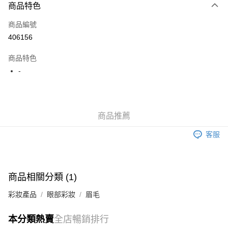
商品特色
信用卡
商品編號
Apple Pay
406156
AlipayHK
商品特色
WeChat Pay
-
送貨方式
JD京東物流，訂單確認發貨後2-4個工作天送達
運費表
商品推薦
滿 HK$250.00 或以上免運費
客服
付款後門市自取，訂單確認後2-4個工作天到店，7天內取。逾期後
訂單作廢，並不會安排重寄
免運費
商品相關分類 (1)
彩妝產品
眼部彩妝
眉毛
本分類熱賣
全店暢銷排行