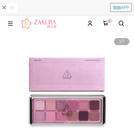
開啟APP
0
1
/
7