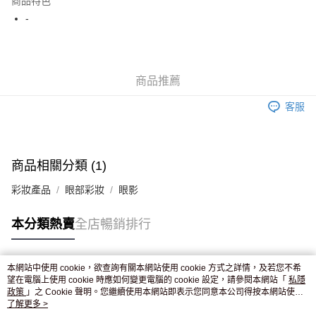
商品特色
WeChat Pay
-
送貨方式
JD京東物流，訂單確認發貨後2-4個工作天送達
運費表
商品推薦
滿 HK$250.00 或以上免運費
客服
付款後門市自取，訂單確認後2-4個工作天到店，7天內取。逾期後
訂單作廢，並不會安排重寄
免運費
商品相關分類 (1)
彩妝產品
眼部彩妝
眼影
本分類熱賣
全店暢銷排行
本網站中使用 cookie，欲查詢有關本網站使用 cookie 方式之詳情，及若您不希
熱門標籤
望在電腦上使用 cookie 時應如何變更電腦的 cookie 設定，請參閱本網站「
私隱
政策
」之 Cookie 聲明。您繼續使用本網站即表示您同意本公司得按本網站使用
條款之 Cookie 聲明使用 cookie。
了解更多 >
熱銷排行
最新商品
人氣推薦