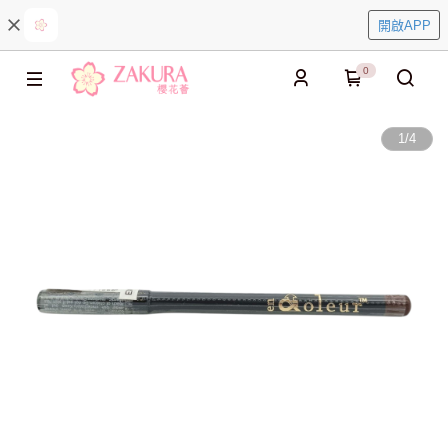
開啟APP
0
1
/
4