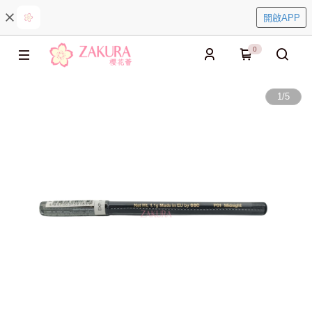
開啟APP
0
1
/
5