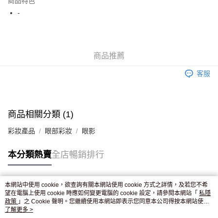
商品特色
WeChat Pay
-
送貨方式
JD京東物流，訂單確認發貨後2-4個工作天送達
運費表
商品推薦
滿 HK$250.00 或以上免運費
客服
付款後門市自取，訂單確認後2-4個工作天到店，7天內取。逾期後
訂單作廢，並不會安排重寄
免運費
商品相關分類 (1)
彩妝產品
眼部彩妝
眼影
本分類熱賣
全店暢銷排行
本網站中使用 cookie，欲查詢有關本網站使用 cookie 方式之詳情，及若您不希
熱門標籤
望在電腦上使用 cookie 時應如何變更電腦的 cookie 設定，請參閱本網站「
私隱
政策
」之 Cookie 聲明。您繼續使用本網站即表示您同意本公司得按本網站使用
條款之 Cookie 聲明使用 cookie。
了解更多 >
熱銷排行
最新商品
人氣推薦