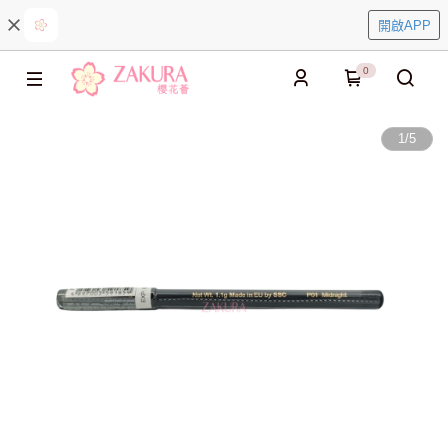
開啟APP
0
1
/
5