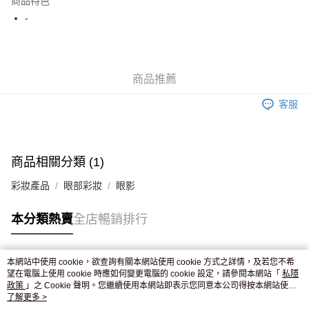
商品特色
WeChat Pay
-
送貨方式
JD京東物流，訂單確認發貨後2-4個工作天送達
運費表
商品推薦
滿 HK$250.00 或以上免運費
客服
付款後門市自取，訂單確認後2-4個工作天到店，7天內取。逾期後
訂單作廢，並不會安排重寄
免運費
商品相關分類 (1)
彩妝產品
眼部彩妝
眼影
本分類熱賣
全店暢銷排行
本網站中使用 cookie，欲查詢有關本網站使用 cookie 方式之詳情，及若您不希
熱門標籤
望在電腦上使用 cookie 時應如何變更電腦的 cookie 設定，請參閱本網站「
私隱
政策
」之 Cookie 聲明。您繼續使用本網站即表示您同意本公司得按本網站使用
條款之 Cookie 聲明使用 cookie。
了解更多 >
熱銷排行
最新商品
人氣推薦