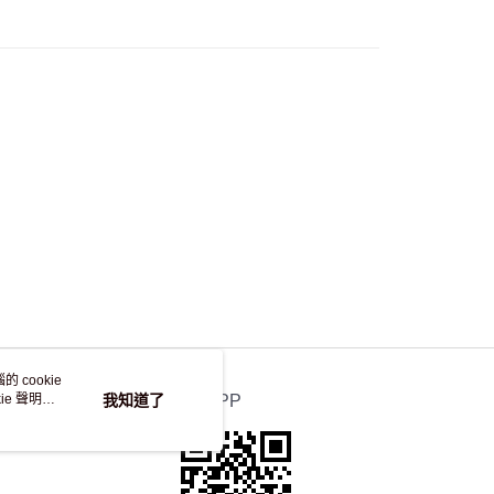
，並不會安排重寄
 cookie
e 聲明使
我知道了
官方APP