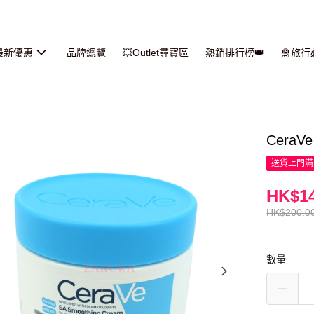
最新優惠
品牌總覽
💥Outlet尋寶區
熱銷排行榜👑
🛅旅
Cera
送貨上門滿H
HK$14
HK$200.0
數量