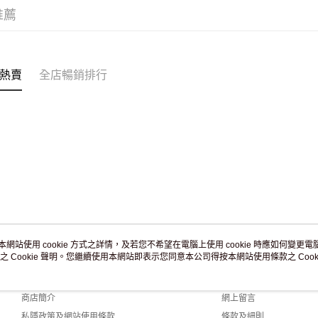
訂單作廢
推薦
免運費
熱賣
全店暢銷排行
本網站使用 cookie 方式之詳情，及若您不希望在電腦上使用 cookie 時應如何變更電腦的
之 Cookie 聲明。您繼續使用本網站即表示您同意本公司得按本網站使用條款之 Cooki
關於我們
客戶服務
品牌故事
購物說明
商店簡介
網上留言
私隱政策及網站使用條款
條款及細則