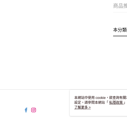
商品
本分類
本網站中使用 cookie，欲查詢有關
設定，請參閱本網站「
私隱政策
」
用 cookie。
了解更多 >