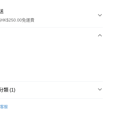
送
K$250.00免運費
ay
類 (1)
乳液/面霜
乳液
客服
流，訂單確認發貨後2-4個工作天送達
運費表
50.00 或以上免運費
自取，訂單確認後2-4個工作天到店，7天內取。逾期後