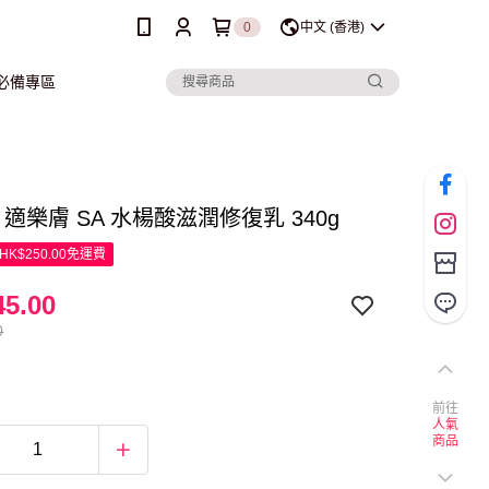
0
中文 (香港)
行必備專區
Ve 適樂膚 SA 水楊酸滋潤修復乳 340g
K$250.00免運費
5.00
0
前往
人氣
商品