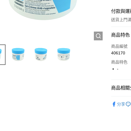
付款與運
送貨上門滿H
付款方式
商品特色
信用卡
商品編號
406170
Apple Pay
商品特色
AlipayHK
-
WeChat P
商品相關分
送貨方式
護膚保養
分享
JD京東物
滿 HK$2
付款後門市