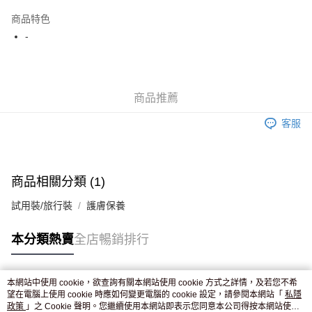
AlipayHK
商品特色
WeChat Pay
-
送貨方式
JD京東物流，訂單確認發貨後2-4個工作天送達
運費表
商品推薦
滿 HK$250.00 或以上免運費
客服
付款後門市自取，訂單確認後2-4個工作天到店，7天內取。逾期後
訂單作廢，並不會安排重寄
免運費
商品相關分類 (1)
試用裝/旅行裝
護膚保養
本分類熱賣
全店暢銷排行
本網站中使用 cookie，欲查詢有關本網站使用 cookie 方式之詳情，及若您不希
熱門標籤
望在電腦上使用 cookie 時應如何變更電腦的 cookie 設定，請參閱本網站「
私隱
政策
」之 Cookie 聲明。您繼續使用本網站即表示您同意本公司得按本網站使用