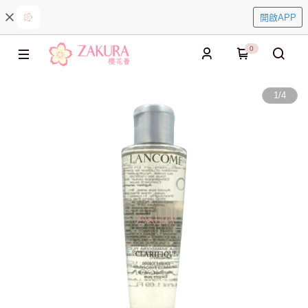
開啟APP
0
1
/
4