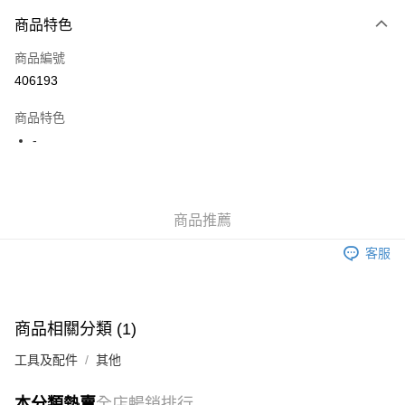
付款方式
商品特色
信用卡
商品編號
Apple Pay
406193
AlipayHK
商品特色
WeChat Pay
-
送貨方式
JD京東物流，訂單確認發貨後2-4個工作天送達
運費表
商品推薦
滿 HK$250.00 或以上免運費
客服
付款後門市自取，訂單確認後2-4個工作天到店，7天內取。逾期後
訂單作廢，並不會安排重寄
免運費
商品相關分類 (1)
工具及配件
其他
本分類熱賣
全店暢銷排行