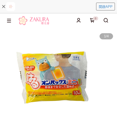
開啟APP
0
1
/
4