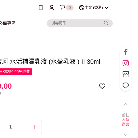
0
中文 (香港)
行必備專區
 芳珂 水活補濕乳液 (水盈乳液 ) II 30ml
K$250.00免運費
.00
0
前往
人氣
商品