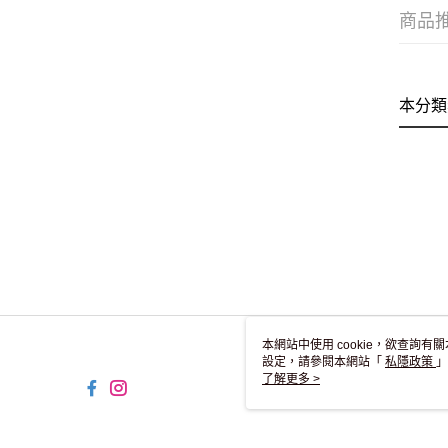
商品
本分類
本網站中使用 cookie，欲查詢有關
設定，請參閱本網站「
私隱政策
」
用 cookie。
了解更多 >