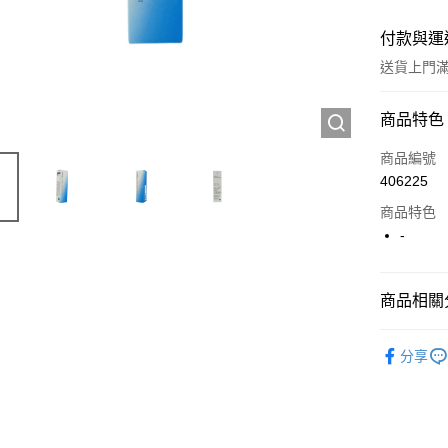
付款與運
送貨上門滿H
付款方式
商品特色
信用卡
商品編號
406225
Apple Pay
商品特色
AlipayHK
-
WeChat P
商品相關分
送貨方式
護膚保養
分享
JD京東物
滿 HK$2
付款後門市