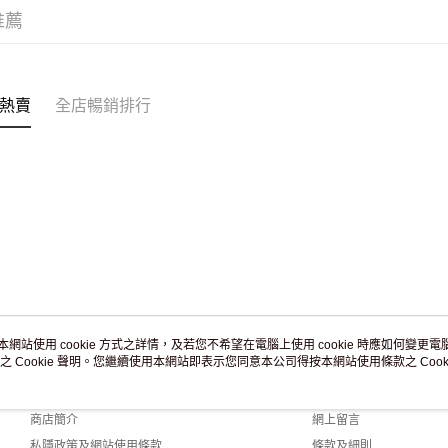
訂單作廢
推薦
免運費
熱賣
全店暢銷排行
本網站使用 cookie 方式之詳情，及若您不希望在電腦上使用 cookie 時應如何變更電腦的
之 Cookie 聲明。您繼續使用本網站即表示您同意本公司得按本網站使用條款之 Cooki
關於我們
客戶服務
品牌故事
購物說明
商店簡介
網上留言
私隱政策及網站使用條款
條款及細則