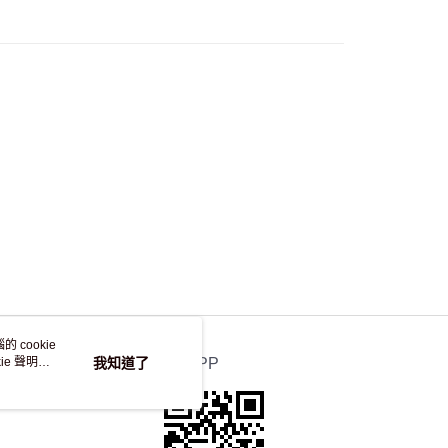
，並不會安排重寄
 cookie
e 聲明使
我知道了
官方APP