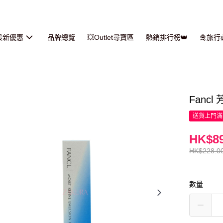
最新優惠
品牌總覽
💥Outlet尋寶區
熱銷排行榜👑
🛅旅
Fancl
送貨上門滿H
HK$89
HK$228.0
數量