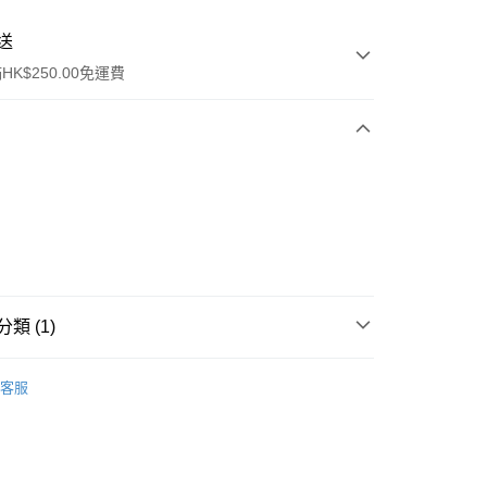
送
K$250.00免運費
ay
類 (1)
乳液/面霜
乳液
客服
流，訂單確認發貨後2-4個工作天送達
運費表
50.00 或以上免運費
自取，訂單確認後2-4個工作天到店，7天內取。逾期後