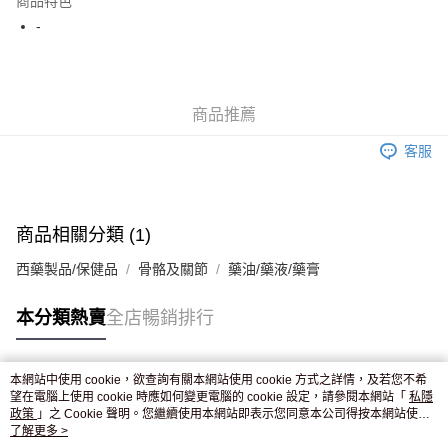
商品特色
WeChat Pay
-
送貨方式
JD京東物流，訂單確認發貨後2-4個工作天送達
運費表
商品推薦
滿 HK$250.00 或以上免運費
客服
付款後門市自取，訂單確認後2-4個工作天到店，7天內取。逾期後
訂單作廢，並不會安排重寄
免運費
商品相關分類 (1)
西藥製品/保健品
骨骼及關節
藥油/藥液/藥膏
本分類熱賣
全店暢銷排行
本網站中使用 cookie，欲查詢有關本網站使用 cookie 方式之詳情，及若您不希
熱門標籤
望在電腦上使用 cookie 時應如何變更電腦的 cookie 設定，請參閱本網站「
私隱
政策
」之 Cookie 聲明。您繼續使用本網站即表示您同意本公司得按本網站使用
條款之 Cookie 聲明使用 cookie。
了解更多 >
熱銷排行
最新商品
人氣推薦