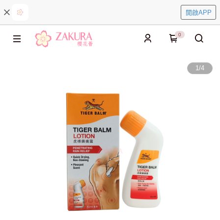
開啟APP
0
1
/
4