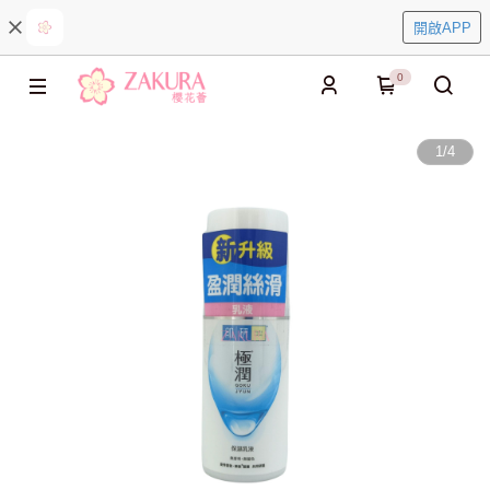
開啟APP
0
1
/
4