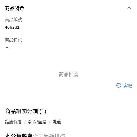
付款方式
商品特色
信用卡
商品編號
Apple Pay
406231
AlipayHK
商品特色
WeChat Pay
-
送貨方式
JD京東物流，訂單確認發貨後2-4個工作天送達
運費表
商品推薦
滿 HK$250.00 或以上免運費
客服
付款後門市自取，訂單確認後2-4個工作天到店，7天內取。逾期後
訂單作廢，並不會安排重寄
免運費
商品相關分類 (1)
護膚保養
乳液/面霜
乳液
本分類熱賣
全店暢銷排行