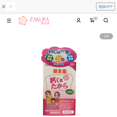
開啟APP
0
1
/
4