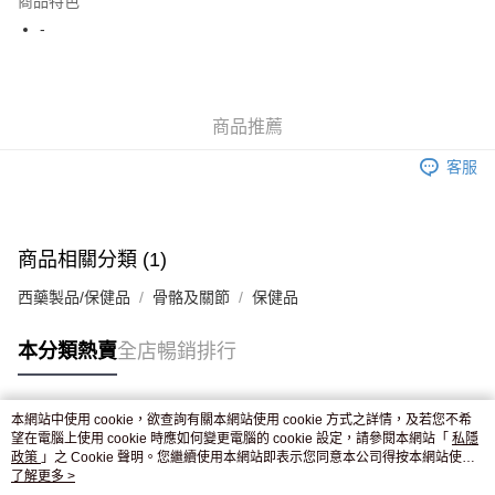
商品特色
WeChat Pay
-
送貨方式
JD京東物流，訂單確認發貨後2-4個工作天送達
運費表
商品推薦
滿 HK$250.00 或以上免運費
客服
付款後門市自取，訂單確認後2-4個工作天到店，7天內取。逾期後
訂單作廢，並不會安排重寄
免運費
商品相關分類 (1)
西藥製品/保健品
骨骼及關節
保健品
本分類熱賣
全店暢銷排行
本網站中使用 cookie，欲查詢有關本網站使用 cookie 方式之詳情，及若您不希
熱門標籤
望在電腦上使用 cookie 時應如何變更電腦的 cookie 設定，請參閱本網站「
私隱
政策
」之 Cookie 聲明。您繼續使用本網站即表示您同意本公司得按本網站使用
條款之 Cookie 聲明使用 cookie。
了解更多 >
熱銷排行
最新商品
人氣推薦