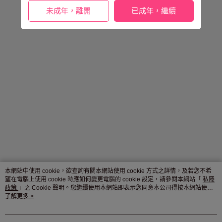
未成年，離開
已成年，繼續
本網站中使用 cookie，欲查詢有關本網站使用 cookie 方式之詳情，及若您不希
望在電腦上使用 cookie 時應如何變更電腦的 cookie 設定，請參閱本網站「
私隱
政策
」之 Cookie 聲明。您繼續使用本網站即表示您同意本公司得按本網站使用
條款之 Cookie 聲明使用 cookie。
了解更多 >