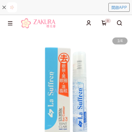
開啟APP
0
1
/
4