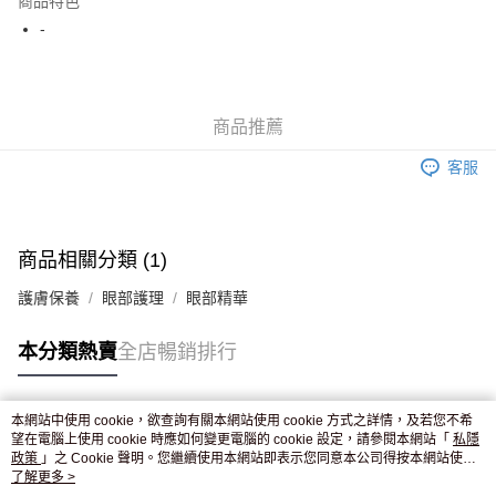
商品特色
WeChat Pay
-
送貨方式
JD京東物流，訂單確認發貨後2-4個工作天送達
運費表
商品推薦
滿 HK$250.00 或以上免運費
客服
付款後門市自取，訂單確認後2-4個工作天到店，7天內取。逾期後
訂單作廢，並不會安排重寄
免運費
商品相關分類 (1)
護膚保養
眼部護理
眼部精華
本分類熱賣
全店暢銷排行
本網站中使用 cookie，欲查詢有關本網站使用 cookie 方式之詳情，及若您不希
熱門標籤
望在電腦上使用 cookie 時應如何變更電腦的 cookie 設定，請參閱本網站「
私隱
政策
」之 Cookie 聲明。您繼續使用本網站即表示您同意本公司得按本網站使用
條款之 Cookie 聲明使用 cookie。
了解更多 >
熱銷排行
最新商品
人氣推薦