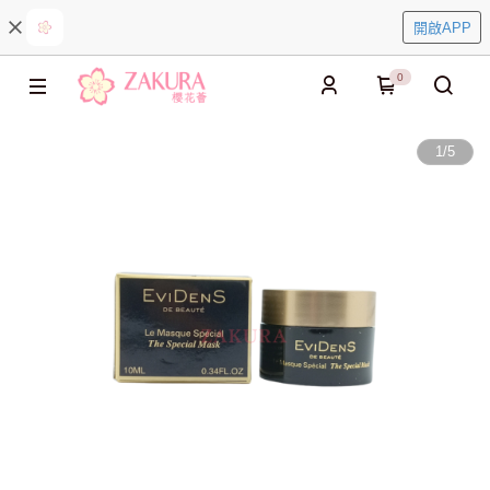
開啟APP
0
1
/
5