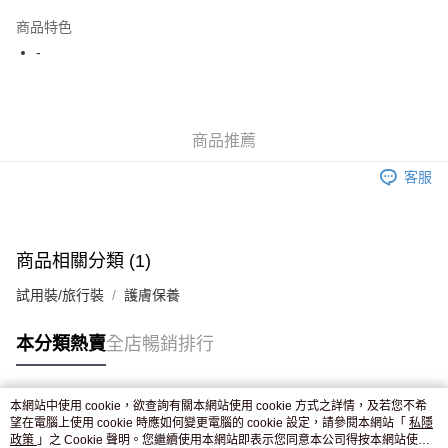
AlipayHK
商品特色
WeChat Pay
-
送貨方式
JD京東物流，訂單確認發貨後2-4個工作天送達
運費表
商品推薦
滿 HK$250.00 或以上免運費
客服
付款後門市自取，訂單確認後2-4個工作天到店，7天內取。逾期後
訂單作廢，並不會安排重寄
免運費
商品相關分類 (1)
試用裝/旅行裝
護膚保養
本分類熱賣
全店暢銷排行
本網站中使用 cookie，欲查詢有關本網站使用 cookie 方式之詳情，及若您不希
熱門標籤
望在電腦上使用 cookie 時應如何變更電腦的 cookie 設定，請參閱本網站「
私隱
政策
」之 Cookie 聲明。您繼續使用本網站即表示您同意本公司得按本網站使用