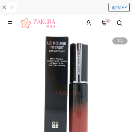
開啟APP
0
1
/
4