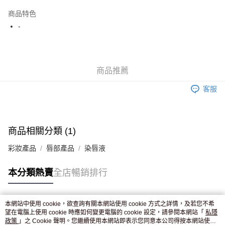
AlipayHK
商品特色
WeChat Pay
-
送貨方式
JD京東物流，訂單確認發貨後2-4個工作天送達
運費表
商品推薦
滿 HK$250.00 或以上免運費
客服
付款後門市自取，訂單確認後2-4個工作天到店，7天內取。逾期後
訂單作廢，並不會安排重寄
免運費
商品相關分類 (1)
彩妝產品
唇部產品
染唇液
本分類熱賣
全店暢銷排行
本網站中使用 cookie，欲查詢有關本網站使用 cookie 方式之詳情，及若您不希
熱門標籤
望在電腦上使用 cookie 時應如何變更電腦的 cookie 設定，請參閱本網站「
私隱
政策
」之 Cookie 聲明。您繼續使用本網站即表示您同意本公司得按本網站使用