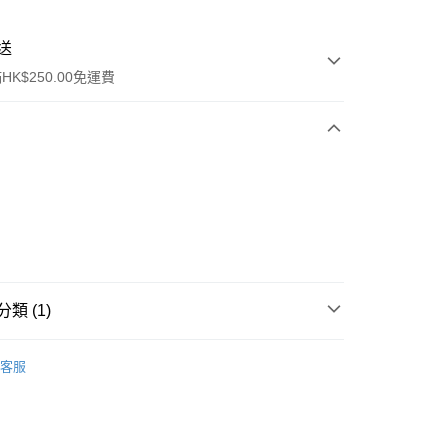
送
K$250.00免運費
ay
類 (1)
唇部產品
潤唇膏
客服
流，訂單確認發貨後2-4個工作天送達
運費表
50.00 或以上免運費
自取，訂單確認後2-4個工作天到店，7天內取。逾期後