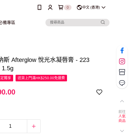
0
中文 (香港)
行必備專區
納斯 Afterglow 悅光水凝唇膏 - 223
d 1.5g
限定
獨享
送貨上門滿HK$250.00免運費
0.00
前往
人氣
商品