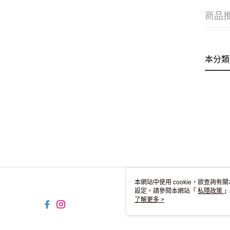
商品
本分類
本網站中使用 cookie，欲查詢有關
設定，請參閱本網站「
私隱政策
」
用 cookie。
了解更多 >