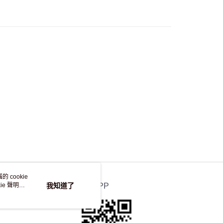
，並不會安排重寄
 cookie
e 聲明使
我知道了
官方APP