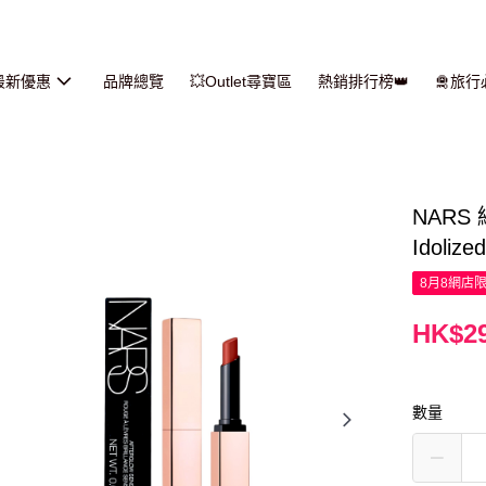
最新優惠
品牌總覽
💥Outlet尋寶區
熱銷排行榜👑
🛅旅
NARS 
Idolize
8月8網店
HK$29
數量