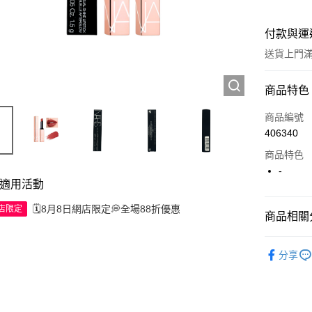
付款與運
送貨上門滿H
付款方式
商品特色
信用卡
商品編號
406340
Apple Pay
商品特色
AlipayHK
-
適用活動
WeChat P
🗓️8月8日網店限定💭全場88折優惠
網店限定
商品相關分
送貨方式
彩妝產品
分享
JD京東物
滿 HK$2
付款後門市