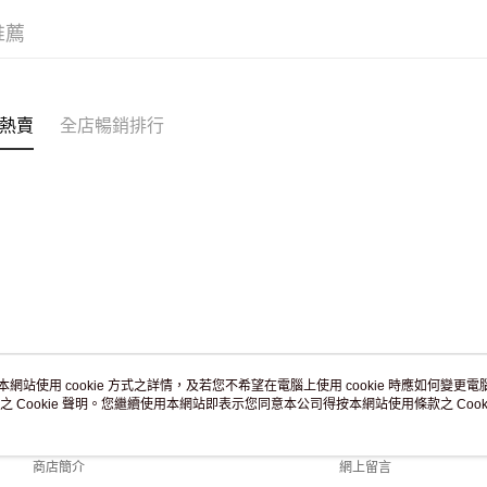
訂單作廢
推薦
免運費
熱賣
全店暢銷排行
本網站使用 cookie 方式之詳情，及若您不希望在電腦上使用 cookie 時應如何變更電腦的
之 Cookie 聲明。您繼續使用本網站即表示您同意本公司得按本網站使用條款之 Cooki
關於我們
客戶服務
品牌故事
購物說明
商店簡介
網上留言