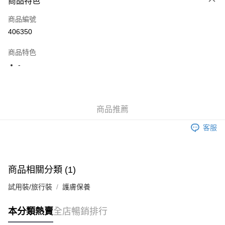
商品特色
信用卡
商品編號
Apple Pay
406350
AlipayHK
商品特色
WeChat Pay
-
送貨方式
JD京東物流，訂單確認發貨後2-4個工作天送達
運費表
商品推薦
滿 HK$250.00 或以上免運費
客服
付款後門市自取，訂單確認後2-4個工作天到店，7天內取。逾期後
訂單作廢，並不會安排重寄
免運費
商品相關分類 (1)
試用裝/旅行裝
護膚保養
本分類熱賣
全店暢銷排行