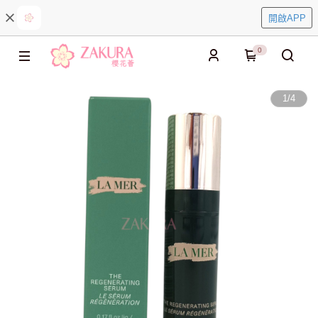
開啟APP
0
1
/
4