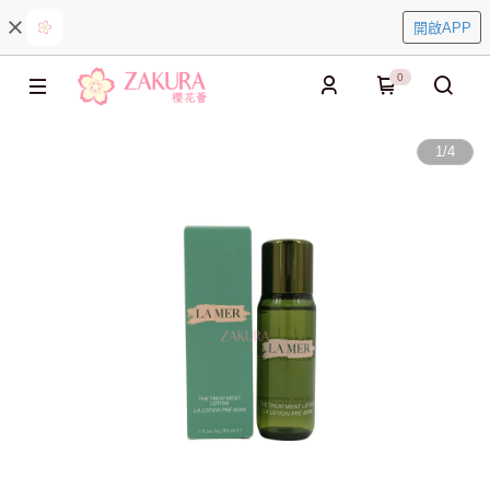
開啟APP
0
1
/
4