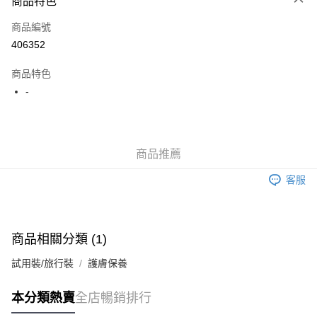
商品特色
信用卡
商品編號
Apple Pay
406352
AlipayHK
商品特色
WeChat Pay
-
送貨方式
JD京東物流，訂單確認發貨後2-4個工作天送達
運費表
商品推薦
滿 HK$250.00 或以上免運費
客服
付款後門市自取，訂單確認後2-4個工作天到店，7天內取。逾期後
訂單作廢，並不會安排重寄
免運費
商品相關分類 (1)
試用裝/旅行裝
護膚保養
本分類熱賣
全店暢銷排行