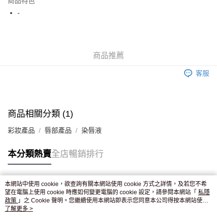
商品特色
WeChat Pay
-
送貨方式
JD京東物流，訂單確認發貨後2-4個工作天送達
運費表
商品推薦
滿 HK$250.00 或以上免運費
客服
付款後門市自取，訂單確認後2-4個工作天到店，7天內取。逾期後
訂單作廢，並不會安排重寄
免運費
商品相關分類 (1)
彩妝產品
唇部產品
染唇液
本分類熱賣
全店暢銷排行
本網站中使用 cookie，欲查詢有關本網站使用 cookie 方式之詳情，及若您不希
熱門標籤
望在電腦上使用 cookie 時應如何變更電腦的 cookie 設定，請參閱本網站「
私隱
政策
」之 Cookie 聲明。您繼續使用本網站即表示您同意本公司得按本網站使用
條款之 Cookie 聲明使用 cookie。
了解更多 >
熱銷排行
最新商品
人氣推薦