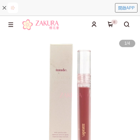
開啟APP
0
1
/
4