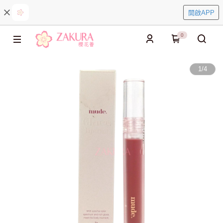
開啟APP
0
1
/
4