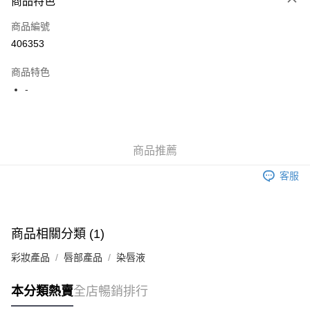
商品特色
信用卡
商品編號
Apple Pay
406353
AlipayHK
商品特色
WeChat Pay
-
送貨方式
JD京東物流，訂單確認發貨後2-4個工作天送達
運費表
商品推薦
滿 HK$250.00 或以上免運費
客服
付款後門市自取，訂單確認後2-4個工作天到店，7天內取。逾期後
訂單作廢，並不會安排重寄
免運費
商品相關分類 (1)
彩妝產品
唇部產品
染唇液
本分類熱賣
全店暢銷排行