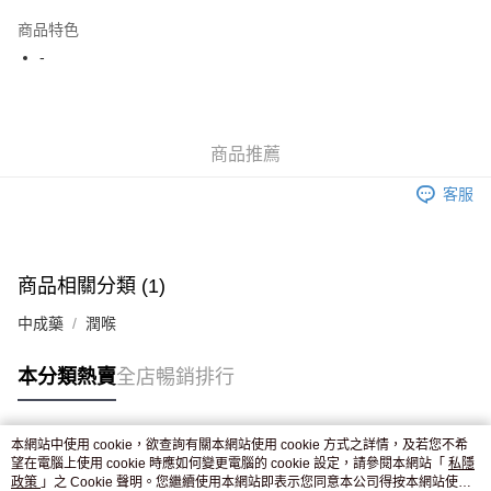
AlipayHK
商品特色
WeChat Pay
-
送貨方式
JD京東物流，訂單確認發貨後2-4個工作天送達
運費表
商品推薦
滿 HK$250.00 或以上免運費
客服
付款後門市自取，訂單確認後2-4個工作天到店，7天內取。逾期後
訂單作廢，並不會安排重寄
免運費
商品相關分類 (1)
中成藥
潤喉
本分類熱賣
全店暢銷排行
本網站中使用 cookie，欲查詢有關本網站使用 cookie 方式之詳情，及若您不希
熱門標籤
望在電腦上使用 cookie 時應如何變更電腦的 cookie 設定，請參閱本網站「
私隱
政策
」之 Cookie 聲明。您繼續使用本網站即表示您同意本公司得按本網站使用