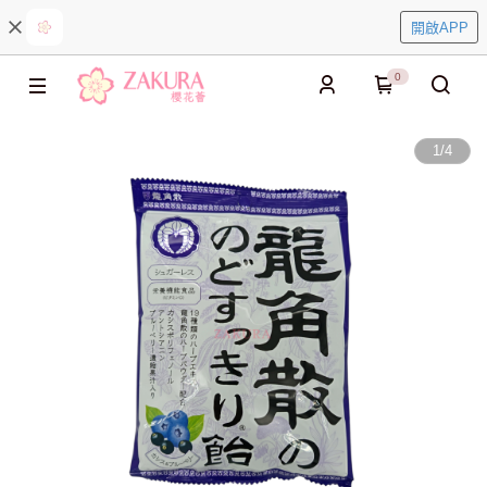
開啟APP
0
1
/
4