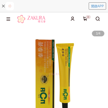
開啟APP
0
1
/
4