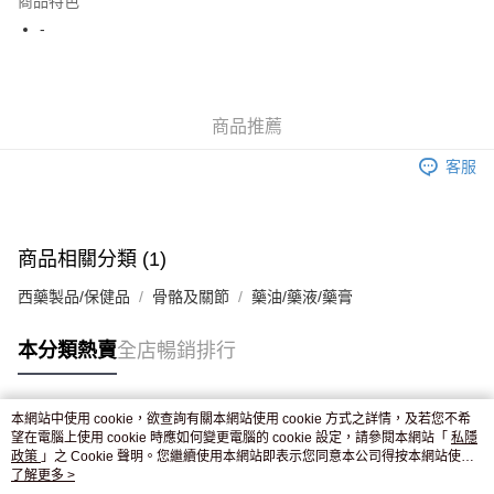
商品特色
WeChat Pay
-
送貨方式
JD京東物流，訂單確認發貨後2-4個工作天送達
運費表
商品推薦
滿 HK$250.00 或以上免運費
客服
付款後門市自取，訂單確認後2-4個工作天到店，7天內取。逾期後
訂單作廢，並不會安排重寄
免運費
商品相關分類 (1)
西藥製品/保健品
骨骼及關節
藥油/藥液/藥膏
本分類熱賣
全店暢銷排行
本網站中使用 cookie，欲查詢有關本網站使用 cookie 方式之詳情，及若您不希
熱門標籤
望在電腦上使用 cookie 時應如何變更電腦的 cookie 設定，請參閱本網站「
私隱
政策
」之 Cookie 聲明。您繼續使用本網站即表示您同意本公司得按本網站使用
條款之 Cookie 聲明使用 cookie。
了解更多 >
熱銷排行
最新商品
人氣推薦