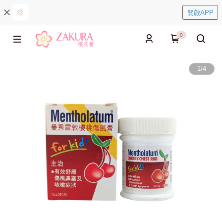
開啟APP
0
1
/
4