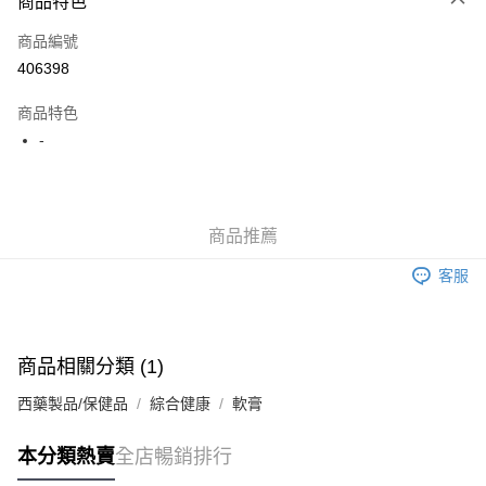
商品特色
信用卡
商品編號
Apple Pay
406398
AlipayHK
商品特色
WeChat Pay
-
送貨方式
JD京東物流，訂單確認發貨後2-4個工作天送達
運費表
商品推薦
滿 HK$250.00 或以上免運費
客服
付款後門市自取，訂單確認後2-4個工作天到店，7天內取。逾期後
訂單作廢，並不會安排重寄
免運費
商品相關分類 (1)
西藥製品/保健品
綜合健康
軟膏
本分類熱賣
全店暢銷排行