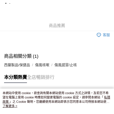
WeChat Pay
-
送貨方式
JD京東物流，訂單確認發貨後2-4個工作天送達
運費表
商品推薦
滿 HK$250.00 或以上免運費
客服
付款後門市自取，訂單確認後2-4個工作天到店，7天內取。逾期後
訂單作廢，並不會安排重寄
免運費
商品相關分類 (1)
西藥製品/保健品
傷風咳嗽
傷風感冒/止咳
本分類熱賣
全店暢銷排行
本網站中使用 cookie，欲查詢有關本網站使用 cookie 方式之詳情，及若您不希
熱門標籤
望在電腦上使用 cookie 時應如何變更電腦的 cookie 設定，請參閱本網站「
私隱
政策
」之 Cookie 聲明。您繼續使用本網站即表示您同意本公司得按本網站使用
條款之 Cookie 聲明使用 cookie。
了解更多 >
熱銷排行
最新商品
人氣推薦