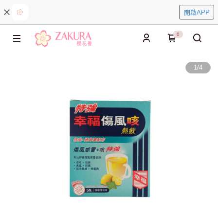
開啟APP
0
1
/
4