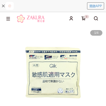
開啟APP
0
1
/
4