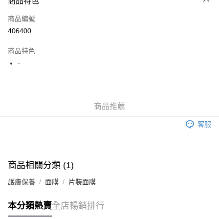
商品特色
信用卡
商品編號
Apple Pay
406400
AlipayHK
商品特色
WeChat Pay
-
送貨方式
JD京東物流，訂單確認發貨後2-4個工作天送達
運費表
商品推薦
滿 HK$250.00 或以上免運費
客服
付款後門市自取，訂單確認後2-4個工作天到店，7天內取。逾期後
訂單作廢，並不會安排重寄
免運費
商品相關分類 (1)
護膚保養
面膜
片裝面膜
本分類熱賣
全店暢銷排行