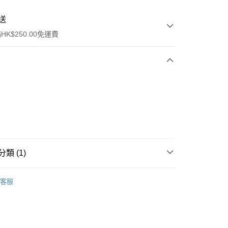
送
K$250.00免運費
ay
類 (1)
保健品
綜合健康
軟膏
客服
流，訂單確認發貨後2-4個工作天送達
運費表
50.00 或以上免運費
自取，訂單確認後2-4個工作天到店，7天內取。逾期後