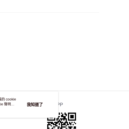
，並不會安排重寄
 cookie
e 聲明使
我知道了
官方APP