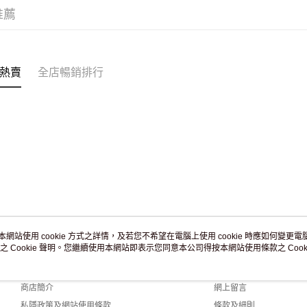
訂單作廢
推薦
免運費
熱賣
全店暢銷排行
本網站使用 cookie 方式之詳情，及若您不希望在電腦上使用 cookie 時應如何變更電腦的
之 Cookie 聲明。您繼續使用本網站即表示您同意本公司得按本網站使用條款之 Cooki
關於我們
客戶服務
品牌故事
購物說明
商店簡介
網上留言
私隱政策及網站使用條款
條款及細則