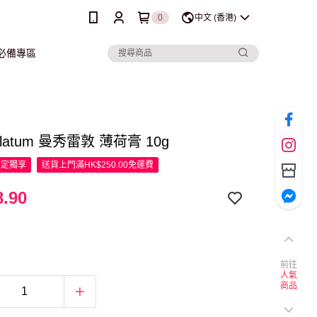
0
中文 (香港)
行必備專區
olatum 曼秀雷敦 薄荷膏 10g
限定
獨享
送貨上門滿HK$250.00免運費
.90
前往
人氣
商品