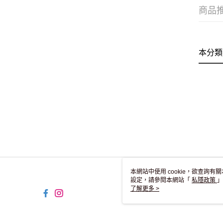
商品
本分類
本網站中使用 cookie，欲查詢有關
設定，請參閱本網站「
私隱政策
」
用 cookie。
了解更多 >