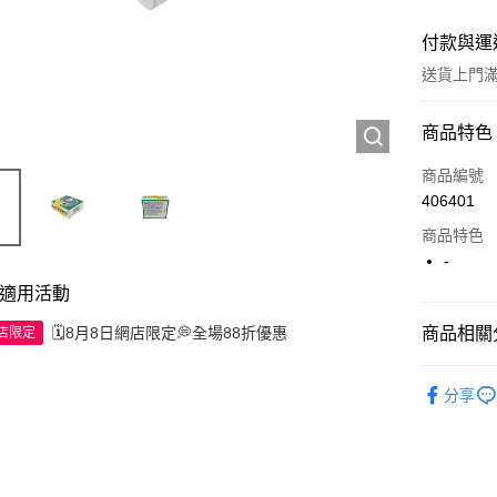
付款與運
送貨上門滿H
付款方式
商品特色
信用卡
商品編號
406401
Apple Pay
商品特色
AlipayHK
-
適用活動
WeChat P
🗓️8月8日網店限定💭全場88折優惠
商品相關分
網店限定
送貨方式
西藥製品/
分享
JD京東物
滿 HK$2
付款後門市