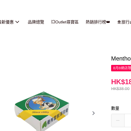
最新優惠
品牌總覽
💥Outlet尋寶區
熱銷排行榜👑
🛅旅
Menth
8月8網店
HK$18
HK$38.00
數量