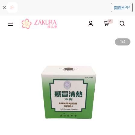
開啟APP
0
1
/
4