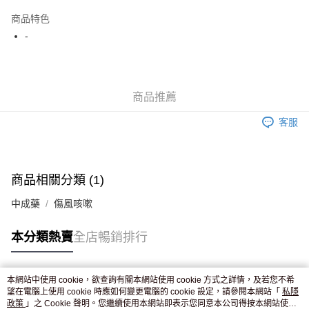
AlipayHK
商品特色
WeChat Pay
-
送貨方式
JD京東物流，訂單確認發貨後2-4個工作天送達
運費表
商品推薦
滿 HK$250.00 或以上免運費
客服
付款後門市自取，訂單確認後2-4個工作天到店，7天內取。逾期後
訂單作廢，並不會安排重寄
免運費
商品相關分類 (1)
中成藥
傷風咳嗽
本分類熱賣
全店暢銷排行
本網站中使用 cookie，欲查詢有關本網站使用 cookie 方式之詳情，及若您不希
熱門標籤
望在電腦上使用 cookie 時應如何變更電腦的 cookie 設定，請參閱本網站「
私隱
政策
」之 Cookie 聲明。您繼續使用本網站即表示您同意本公司得按本網站使用