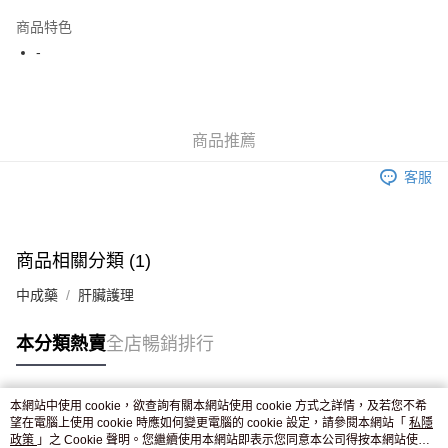
AlipayHK
商品特色
WeChat Pay
-
送貨方式
JD京東物流，訂單確認發貨後2-4個工作天送達
運費表
商品推薦
滿 HK$250.00 或以上免運費
客服
付款後門市自取，訂單確認後2-4個工作天到店，7天內取。逾期後
訂單作廢，並不會安排重寄
免運費
商品相關分類 (1)
中成藥
肝臟護理
本分類熱賣
全店暢銷排行
本網站中使用 cookie，欲查詢有關本網站使用 cookie 方式之詳情，及若您不希
熱門標籤
望在電腦上使用 cookie 時應如何變更電腦的 cookie 設定，請參閱本網站「
私隱
政策
」之 Cookie 聲明。您繼續使用本網站即表示您同意本公司得按本網站使用