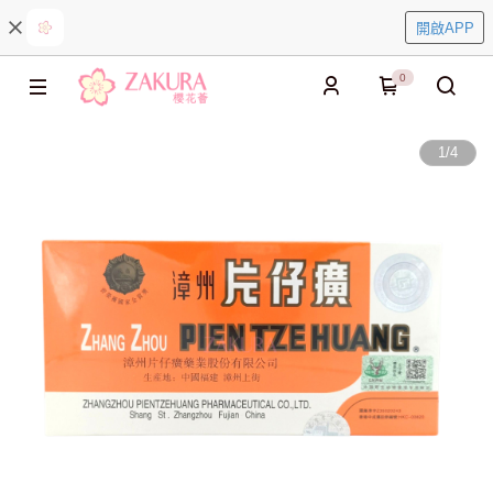
開啟APP
0
1
/
4