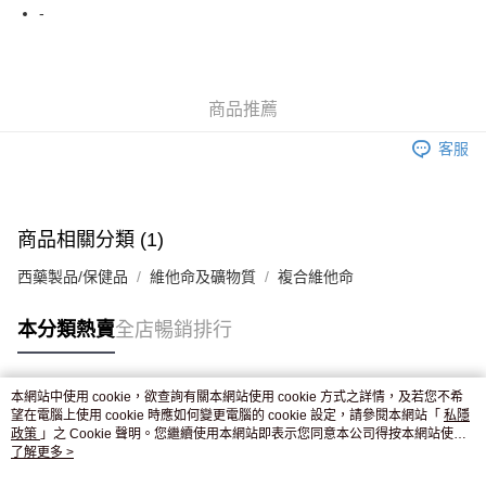
WeChat Pay
-
送貨方式
JD京東物流，訂單確認發貨後2-4個工作天送達
運費表
商品推薦
滿 HK$250.00 或以上免運費
客服
付款後門市自取，訂單確認後2-4個工作天到店，7天內取。逾期後
訂單作廢，並不會安排重寄
免運費
商品相關分類 (1)
西藥製品/保健品
維他命及礦物質
複合維他命
本分類熱賣
全店暢銷排行
本網站中使用 cookie，欲查詢有關本網站使用 cookie 方式之詳情，及若您不希
熱門標籤
望在電腦上使用 cookie 時應如何變更電腦的 cookie 設定，請參閱本網站「
私隱
政策
」之 Cookie 聲明。您繼續使用本網站即表示您同意本公司得按本網站使用
條款之 Cookie 聲明使用 cookie。
了解更多 >
熱銷排行
最新商品
人氣推薦