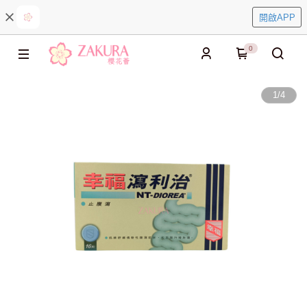
開啟APP
0
1
/
4