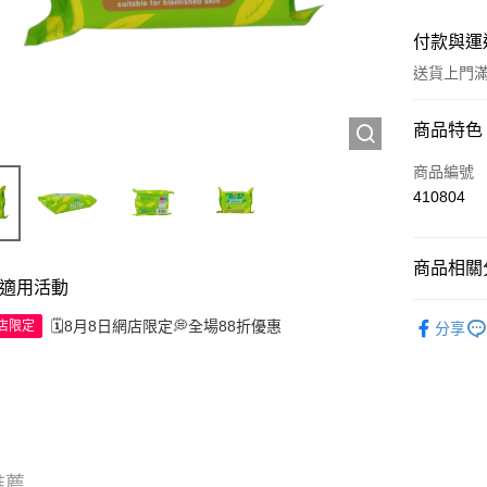
付款與運
送貨上門滿H
付款方式
商品特色
信用卡
商品編號
410804
Apple Pay
AlipayHK
商品相關分
適用活動
WeChat P
護膚保養
🗓️8月8日網店限定💭全場88折優惠
網店限定
分享
送貨方式
JD京東物
滿 HK$2
付款後門市
推薦