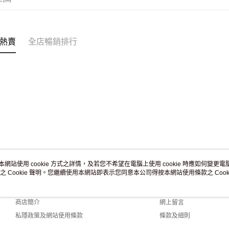
訂單作廢
免運費
熱賣
全店暢銷排行
本網站使用 cookie 方式之詳情，及若您不希望在電腦上使用 cookie 時應如何變更電腦的
之 Cookie 聲明。您繼續使用本網站即表示您同意本公司得按本網站使用條款之 Cooki
關於我們
客戶服務
品牌故事
購物說明
商店簡介
網上留言
私隱政策及網站使用條款
條款及細則