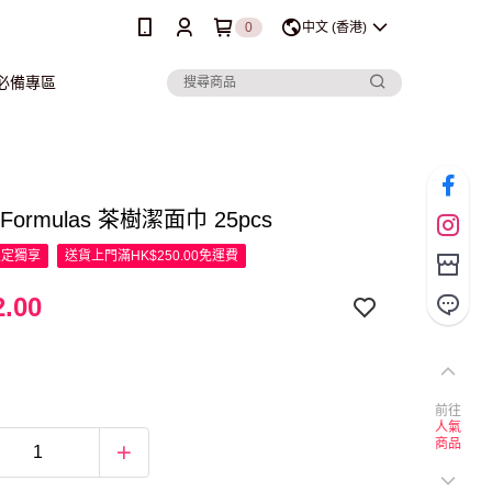
0
中文 (香港)
行必備專區
y Formulas 茶樹潔面巾 25pcs
限定
獨享
送貨上門滿HK$250.00免運費
.00
前往
人氣
商品