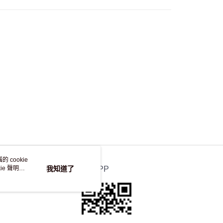
，並不會安排重寄
 cookie
e 聲明使
我知道了
官方APP