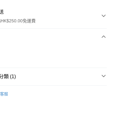
送
K$250.00免運費
類 (1)
ay
清潔護理
潔面產品
客服
流，訂單確認發貨後2-4個工作天送達
運費表
50.00 或以上免運費
自取，訂單確認後2-4個工作天到店，7天內取。逾期後