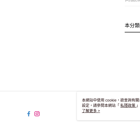
本分類
本網站中使用 cookie，欲查詢有關
設定，請參閱本網站「
私隱政策
」
用 cookie。
了解更多 >