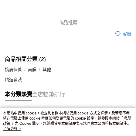
AlipayHK
WeChat Pay
商品推薦
送貨方式
客服
JD京東物流，訂單確認發貨後2-4個工作天送達
運費表
滿 HK$250.00 或以上免運費
付款後門市自取，訂單確認後2-4個工作天到店，7天內取。逾期後
商品相關分類 (2)
訂單作廢，並不會安排重寄
護膚保養
面膜
其他
免運費
精選套裝
本分類熱賣
全店暢銷排行
本網站中使用 cookie，欲查詢有關本網站使用 cookie 方式之詳情，及若您不希
熱門標籤
望在電腦上使用 cookie 時應如何變更電腦的 cookie 設定，請參閱本網站「
私隱
政策
」之 Cookie 聲明。您繼續使用本網站即表示您同意本公司得按本網站使用
條款之 Cookie 聲明使用 cookie。
了解更多 >
熱銷排行
最新商品
人氣推薦