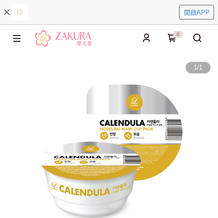
開啟APP
0
1
/
1