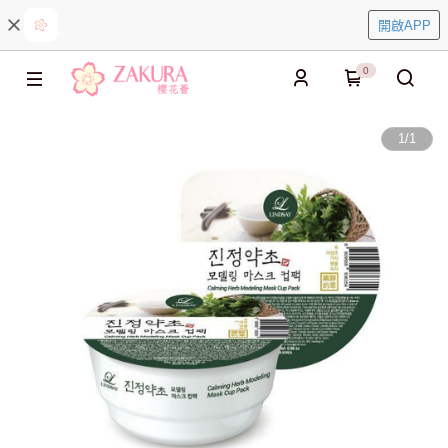
開啟APP
0
1
/
1