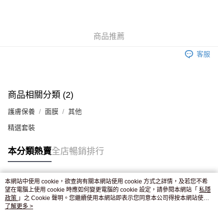
AlipayHK
WeChat Pay
商品推薦
送貨方式
客服
JD京東物流，訂單確認發貨後2-4個工作天送達
運費表
滿 HK$250.00 或以上免運費
付款後門市自取，訂單確認後2-4個工作天到店，7天內取。逾期後
商品相關分類 (2)
訂單作廢，並不會安排重寄
護膚保養
面膜
其他
免運費
精選套裝
本分類熱賣
全店暢銷排行
本網站中使用 cookie，欲查詢有關本網站使用 cookie 方式之詳情，及若您不希
熱門標籤
望在電腦上使用 cookie 時應如何變更電腦的 cookie 設定，請參閱本網站「
私隱
政策
」之 Cookie 聲明。您繼續使用本網站即表示您同意本公司得按本網站使用
條款之 Cookie 聲明使用 cookie。
了解更多 >
熱銷排行
最新商品
人氣推薦