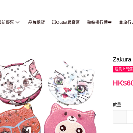
最新優惠
品牌總覽
💥Outlet尋寶區
熱銷排行榜👑
🛅旅
Zaku
送貨上門滿H
HK$60
數量