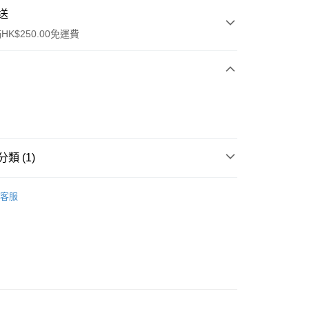
送
K$250.00免運費
類 (1)
ay
件
其他
客服
流，訂單確認發貨後2-4個工作天送達
運費表
50.00 或以上免運費
自取，訂單確認後2-4個工作天到店，7天內取。逾期後
，並不會安排重寄