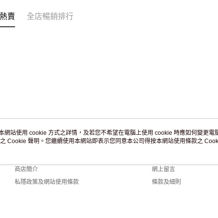
免運費
熱賣
全店暢銷排行
本網站使用 cookie 方式之詳情，及若您不希望在電腦上使用 cookie 時應如何變更電腦的
之 Cookie 聲明。您繼續使用本網站即表示您同意本公司得按本網站使用條款之 Cooki
關於我們
客戶服務
品牌故事
購物說明
商店簡介
網上留言
私隱政策及網站使用條款
條款及細則
聯絡我們