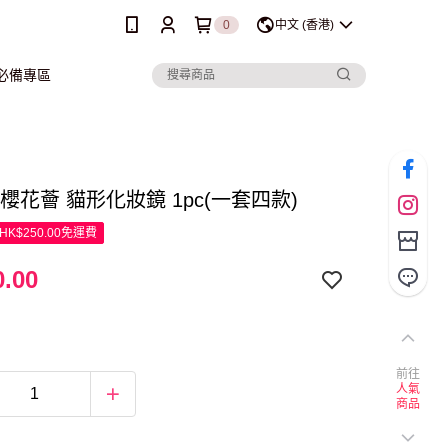
0
中文 (香港)
行必備專區
ra 櫻花薈 貓形化妝鏡 1pc(一套四款)
K$250.00免運費
.00
前往
人氣
商品