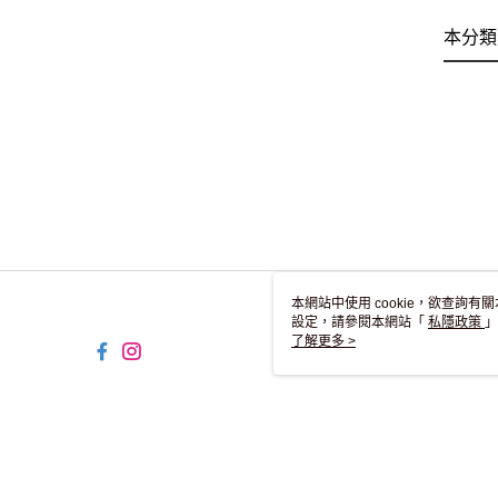
本分類
本網站中使用 cookie，欲查詢有關
設定，請參閱本網站「
私隱政策
」
用 cookie。
了解更多 >