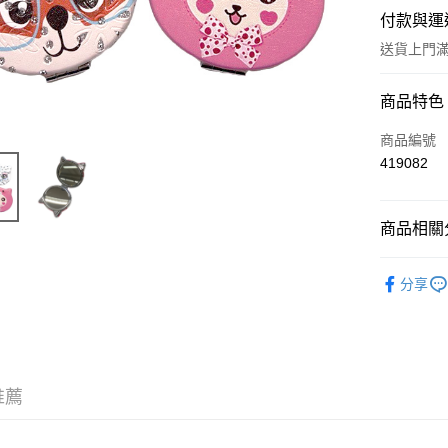
付款與運
送貨上門滿H
付款方式
商品特色
信用卡
商品編號
419082
Apple Pay
AlipayHK
商品相關分
WeChat P
工具及配
分享
送貨方式
JD京東物
滿 HK$2
推薦
付款後門市
訂單作廢