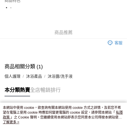
商品特色
WeChat Pay
-
送貨方式
JD京東物流，訂單確認發貨後2-4個工作天送達
運費表
商品推薦
滿 HK$250.00 或以上免運費
客服
付款後門市自取，訂單確認後2-4個工作天到店，7天內取。逾期後
訂單作廢，並不會安排重寄
免運費
商品相關分類 (1)
個人護理
沐浴產品
沐浴露/洗手液
本分類熱賣
全店暢銷排行
本網站中使用 cookie，欲查詢有關本網站使用 cookie 方式之詳情，及若您不希
熱門標籤
望在電腦上使用 cookie 時應如何變更電腦的 cookie 設定，請參閱本網站「
私隱
政策
」之 Cookie 聲明。您繼續使用本網站即表示您同意本公司得按本網站使用
條款之 Cookie 聲明使用 cookie。
了解更多 >
熱銷排行
最新商品
人氣推薦