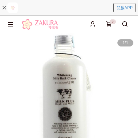
開啟APP
0
1
/
1