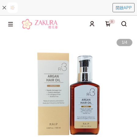
開啟APP
0
1
/
4