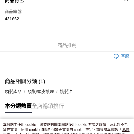
商品特色
信用卡
商品編號
Apple Pay
431662
AlipayHK
WeChat Pay
商品推薦
送貨方式
客服
JD京東物流，訂單確認發貨後2-4個工作天送達
運費表
滿 HK$250.00 或以上免運費
付款後門市自取，訂單確認後2-4個工作天到店，7天內取。逾期後
商品相關分類 (1)
訂單作廢，並不會安排重寄
頭髮產品
頭髮/頭皮護理
護髮油
免運費
本分類熱賣
全店暢銷排行
本網站中使用 cookie，欲查詢有關本網站使用 cookie 方式之詳情，及若您不希
熱門標籤
望在電腦上使用 cookie 時應如何變更電腦的 cookie 設定，請參閱本網站「
私隱