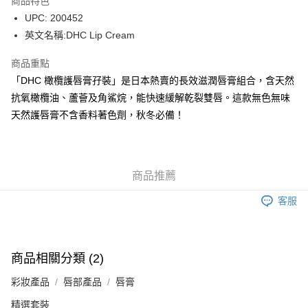
商品特色
WeChat Pay
UPC: 200452
英文名稱:DHC Lip Cream
送貨方式
商品重點
JD京東物流，訂單確認發貨後2-4個工作天送達
運費表
「DHC 橄欖護唇膏孖裝」是日本熱賣的長效滋潤唇膏組合，含天然
滿 HK$250.00 或以上免運費
抗氧橄欖油、蘆薈及角鯊烷，能快速緩解乾裂雙唇。這款無色無味
付款後門市自取，訂單確認後2-4個工作天到店，7天內取。逾期後
天然護唇膏不含香料著色劑，秋冬必備！
訂單作廢，並不會安排重寄
免運費
商品推薦
客服
商品相關分類 (2)
彩妝產品
唇部產品
唇膏
精選套裝