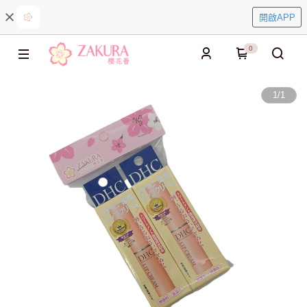
開啟APP
0
1
/
1