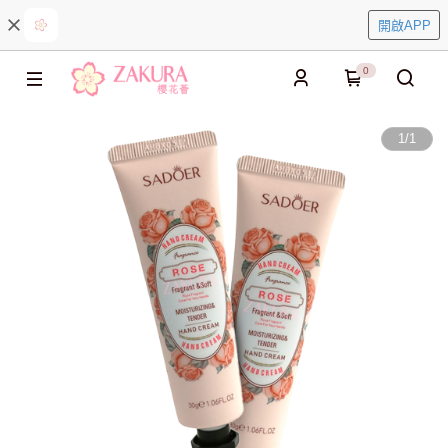
開啟APP
0
1
/
1