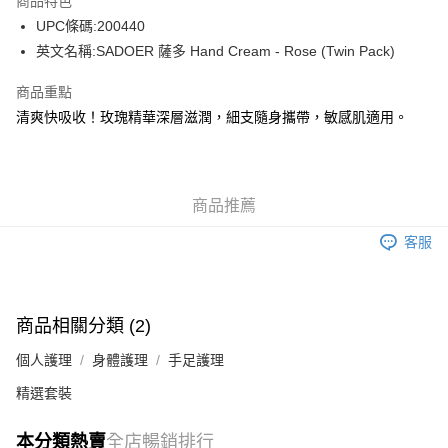
商品特色
WeChat Pay
UPC條碼:200440
英文名稱:SADOER 薩多 Hand Cream - Rose (Twin Pack)
送貨方式
商品重點
JD京東物流，訂單確認發貨後2-4個工作天送達
運費表
清爽快吸收！玫瑰精華深層滋潤，細支隨身攜帶，敏感肌適用。
滿 HK$250.00 或以上免運費
付款後門市自取，訂單確認後2-4個工作天到店，7天內取。逾期後
訂單作廢，並不會安排重寄
商品推薦
免運費
客服
商品相關分類 (2)
個人護理
身體護理
手足護理
精選套裝
本分類熱賣
全店暢銷排行