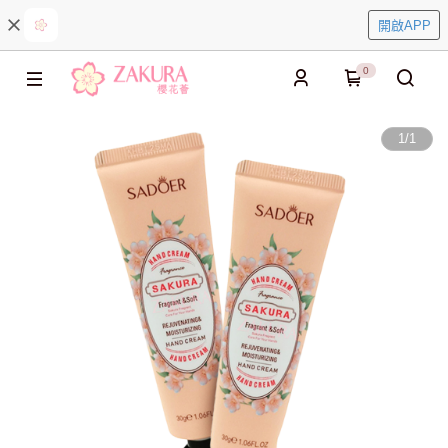
開啟APP
0
1
/
1