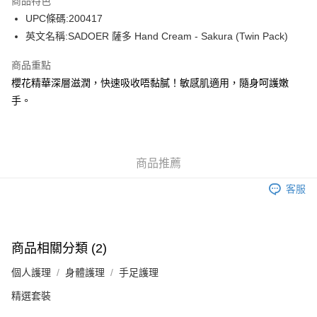
商品特色
WeChat Pay
UPC條碼:200417
英文名稱:SADOER 薩多 Hand Cream - Sakura (Twin Pack)
送貨方式
商品重點
JD京東物流，訂單確認發貨後2-4個工作天送達
運費表
櫻花精華深層滋潤，快速吸收唔黏膩！敏感肌適用，隨身呵護嫩
滿 HK$250.00 或以上免運費
手。
付款後門市自取，訂單確認後2-4個工作天到店，7天內取。逾期後
訂單作廢，並不會安排重寄
免運費
商品推薦
客服
商品相關分類 (2)
個人護理
身體護理
手足護理
精選套裝